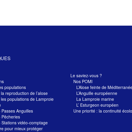
QUES
Le saviez-vous ?
ns
Nos POMI
es populations
L’Alose feinte de Méditerrané
 la reproduction de l’alose
L’Anguille européenne
 les populations de Lamproie
La Lamproie marine
e
L’ Esturgeon européen
– Passes Anguilles
Une priorité : la continuité écol
– Pêcheries
– Stations vidéo-comptage
re pour mieux protéger