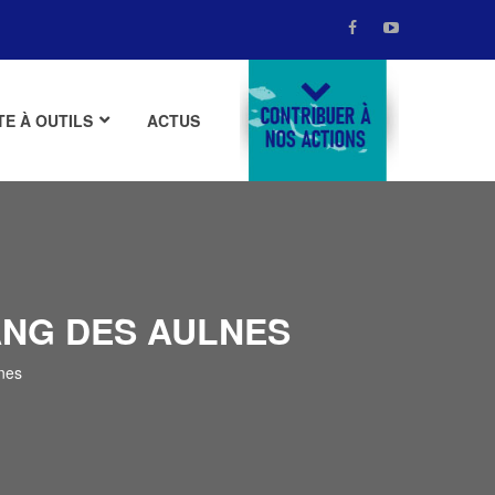
TE À OUTILS
ACTUS
DONATE
ANG DES AULNES
nes