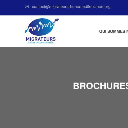
contact@migrateursrhonemediterranee.org
QUI SOMMES 
BROCHURES