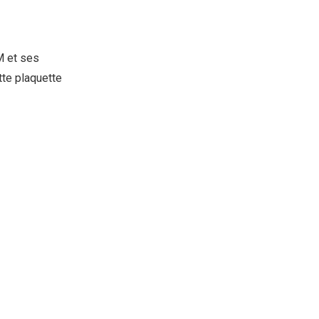
 et ses
tte plaquette