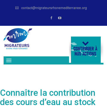
contact@migrateursrhonemediterranee.org
DONATE
Connaître la contribution
des cours d’eau au stock