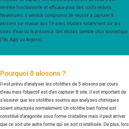
révélée fonctionnelle et efficace pour des coûts réduits.
Néanmoins, il semble compromis de réussir à capturer 8
alosons sur chacun des 19 sites étudiés notamment sur les
cours d’eau où la présence des aloses semble plus sporadique
(Têt, Agly ou Argens).
Pourquoi 8 alosons ?
Il est prévu d’analyser les otolithes de 5 alosons par cours
d’eau mais l’objectif est d’en capturer 8 site. Il est important de
s’assurer que les otolithes soumis aux analyses chimiques
soient structurés normalement. Un otolithe bien formé est
constitué d’aragonite sous forme cristalline mais il peut arriver
que ce soit une autre forme qui se soit cristallisée. De plus, lors