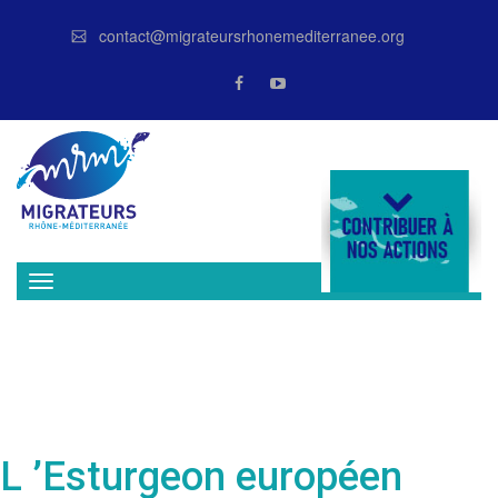
contact@migrateursrhonemediterranee.org
DONATE
L ’Esturgeon européen