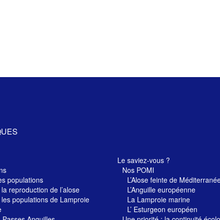
QUES
Le saviez-vous ?
ns
Nos POMI
es populations
L’Alose feinte de Méditerrané
 la reproduction de l’alose
L’Anguille européenne
 les populations de Lamproie
La Lamproie marine
e
L’ Esturgeon européen
– Passes Anguilles
Une priorité : la continuité écol