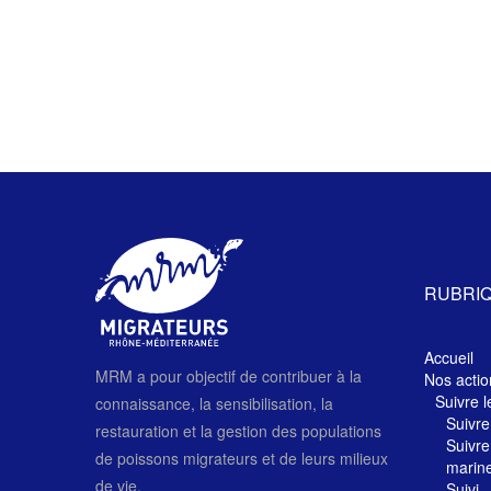
RUBRI
Accueil
MRM a pour objectif de contribuer à la
Nos actio
Suivre l
connaissance, la sensibilisation, la
Suivre
restauration et la gestion des populations
Suivre
de poissons migrateurs et de leurs milieux
marin
de vie.
Suivi 