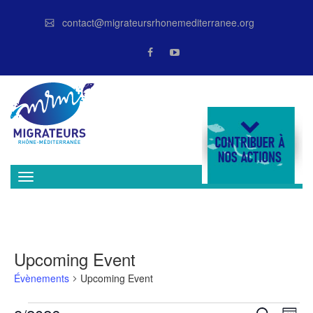
contact@migrateursrhonemediterranee.org
DONATE
Upcoming Event
Évènements
Upcoming Event
Nav